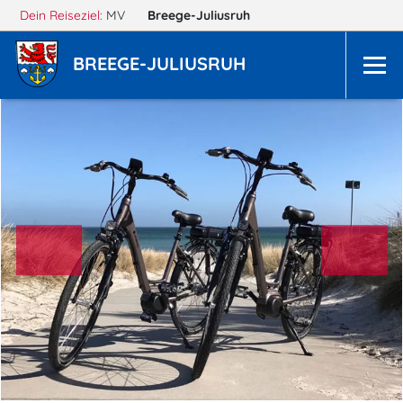
Dein Reiseziel:
MV
Breege-Juliusruh
BREEGE-JULIUSRUH