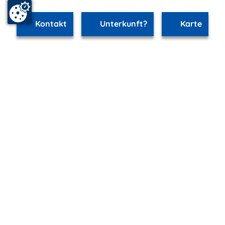
Kontakt
Unterkunft?
Karte
www.breege-juliusruh.m-vp.de ist Teil von
mvp.de - Urlaub & Freizeit
© 2026
MANET Marketing GmbH
Newsletter
Bleib auf dem Laufenden!