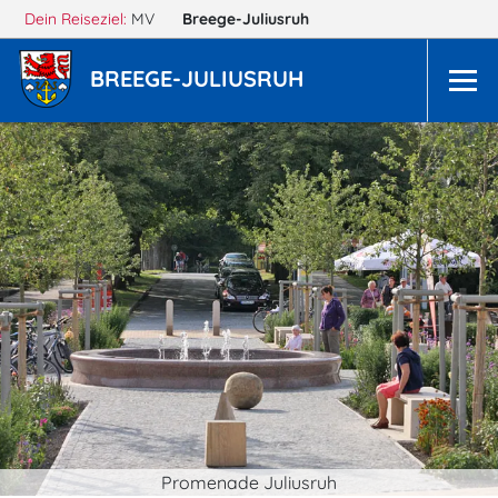
Dein Reiseziel:
MV
Breege-Juliusruh
BREEGE-JULIUSRUH
Promenade Juliusruh