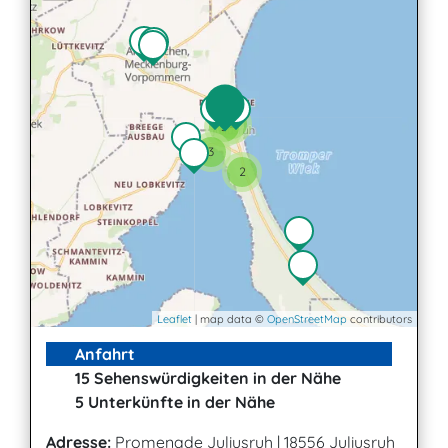
2
3
3
2
Leaflet
| map data ©
OpenStreetMap
contributors
Anfahrt
15 Sehenswürdigkeiten in der Nähe
5 Unterkünfte in der Nähe
Adresse:
Promenade Juliusruh
|
18556 Juliusruh