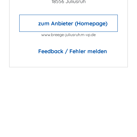
18556 Juliusruh
zum Anbieter (Homepage)
www.breege-juliusruh.m-vp.de
Feedback / Fehler melden