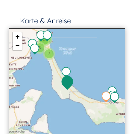
Karte & Anreise
+
2
4
−
3
2