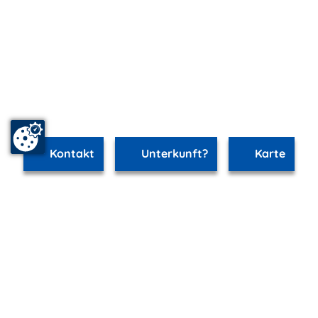
Kontakt
Unterkunft?
Karte
www.breege-juliusruh.m-vp.de ist Teil von