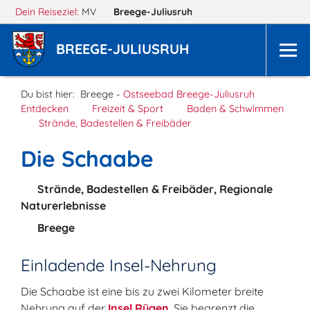
Dein Reiseziel:
MV
Breege-Juliusruh
BREEGE-JULIUSRUH
Du bist hier:
Breege -
Ostseebad Breege-Juliusruh
Entdecken
Freizeit & Sport
Baden & Schwimmen
Strände, Badestellen & Freibäder
Die Schaabe
Strände, Badestellen & Freibäder, Regionale
Naturerlebnisse
Breege
Einladende Insel-Nehrung
Die Schaabe ist eine bis zu zwei Kilometer breite
Nehrung auf der
Insel Rügen
. Sie begrenzt die