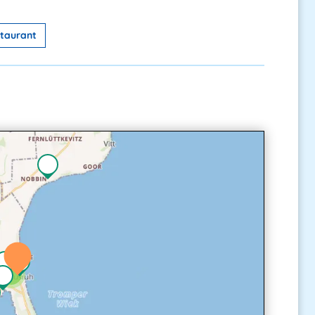
taurant
4