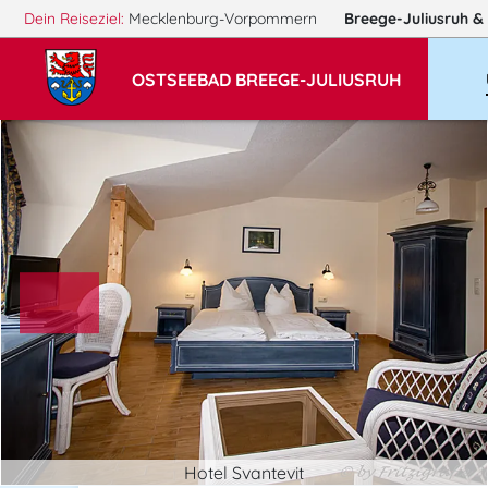
Dein Reiseziel:
Mecklenburg-Vorpommern
Breege-Juliusruh
&
OSTSEEBAD BREEGE-JULIUSRUH
Hotel Svantevit