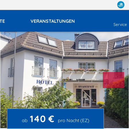
TE
VERANSTALTUNGEN
Service
140 €
ab
pro Nacht (EZ)