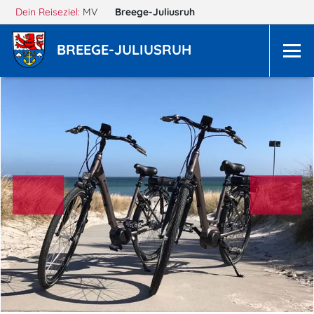
Dein Reiseziel:
MV
Breege-Juliusruh
BREEGE-JULIUSRUH